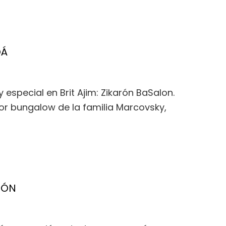
OÁ
special en Brit Ajim: Zikarón BaSalon.
or bungalow de la familia Marcovsky,
IÓN