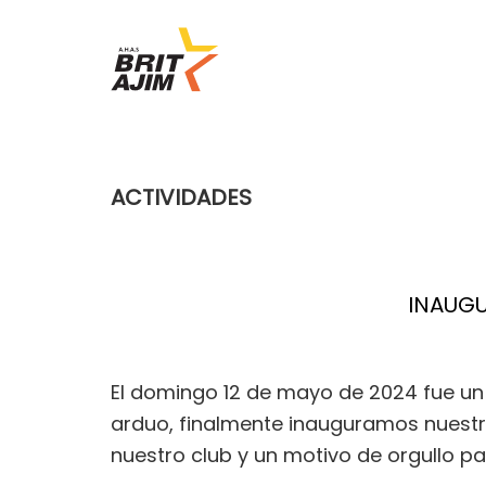
Ir
Ir
a
al
navegación
contenido
Brit
Actividades
principal
principal
Ajim
deportivas
y
ACTIVIDADES
recreativas
INAUGU
El domingo 12 de mayo de 2024 fue un 
arduo, finalmente inauguramos nuestr
nuestro club y un motivo de orgullo p